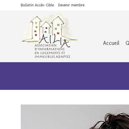
Skip
Aller
Bulletin Accès-Cible
Devenir membre
to
à
Content
la
navigation
Accueil
Q