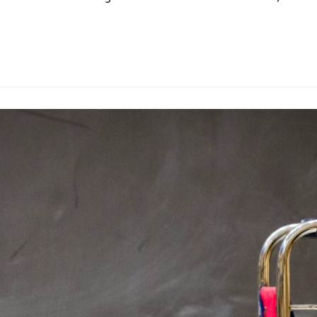
Marie-Josée Houle Défenseure fédérale du logement