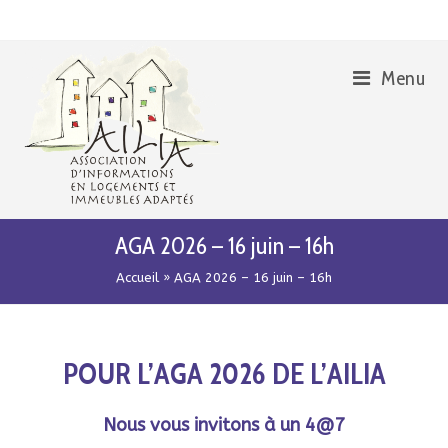
Skip
Aller
to
à
Content
la
Menu
navigation
AGA 2026 – 16 juin – 16h
Accueil
»
AGA 2026 – 16 juin – 16h
POUR L’AGA 2026 DE L’AILIA
Nous vous invitons à un 4@7