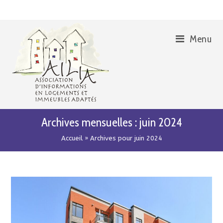
Skip
Aller
to
à
Content
la
Menu
navigation
Archives mensuelles : juin 2024
Accueil
»
Archives pour juin 2024