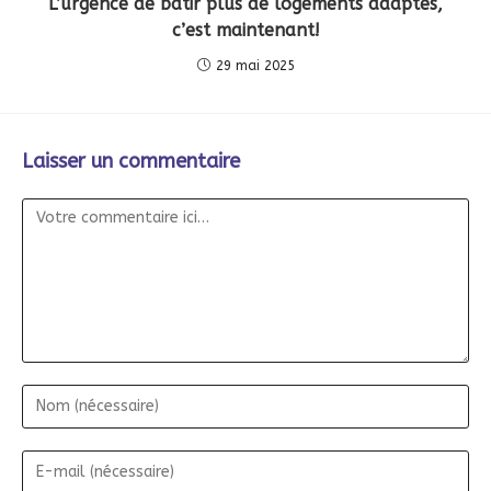
L’urgence de bâtir plus de logements adaptés,
c’est maintenant!
29 mai 2025
Laisser un commentaire
Commentaire
Nom
E-