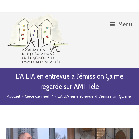
Skip
Aller
to
à
Content
la
Menu
navigation
L’AILIA en entrevue à l’émission Ça me
regarde sur AMI-Télé
Accueil
»
Quoi de neuf ?
»
L’AILIA en entrevue à l’émission Ça me re