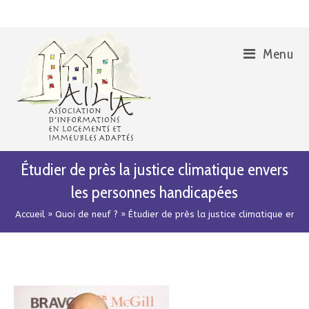
Skip
Aller
to
à
Content
la
Menu
navigation
Étudier de près la justice climatique envers
les personnes handicapées
Accueil
»
Quoi de neuf ?
»
Étudier de près la justice climatique env