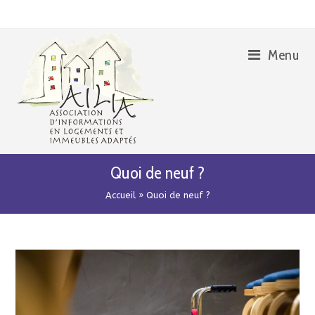
Skip
Aller
to
à
Content
la
Menu
navigation
Quoi de neuf ?
Accueil
»
Quoi de neuf ?