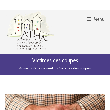
Skip
Aller
to
à
Content
la
Menu
navigation
Victimes des coupes
Accueil
»
Quoi de neuf ?
»
Victimes des coupes