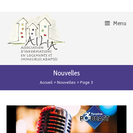
Skip
Aller
to
à
Content
la
Menu
navigation
Nouvelles
Accueil
»
Nouvelles
»
Page 3