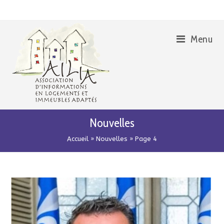
Skip
Aller
to
à
Content
la
Menu
navigation
Nouvelles
Accueil
»
Nouvelles
»
Page 4